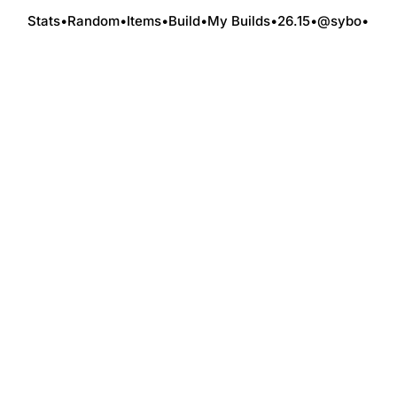
Stats
•
Random
•
Items
•
Build
•
My Builds
•
26.15
•
@sybo
•