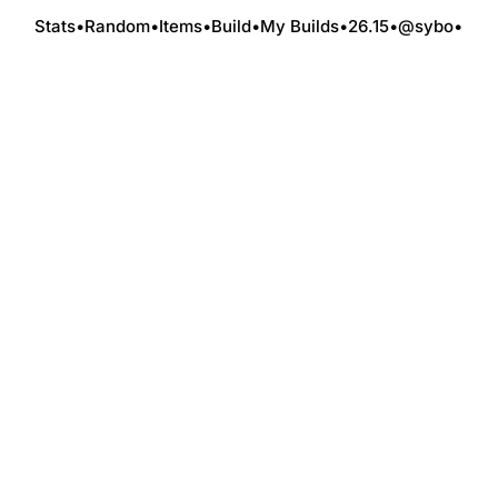
Stats
•
Random
•
Items
•
Build
•
My Builds
•
26.15
•
@sybo
•