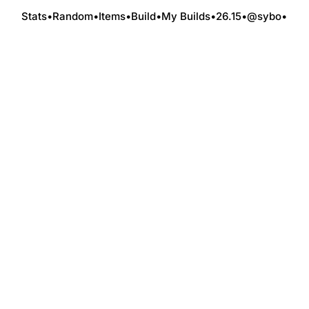
Stats
•
Random
•
Items
•
Build
•
My Builds
•
26.15
•
@sybo
•