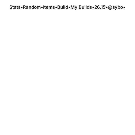
Stats
•
Random
•
Items
•
Build
•
My Builds
•
26.15
•
@sybo
•