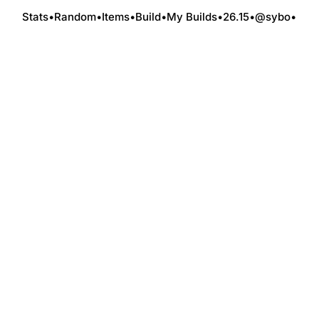
Stats
•
Random
•
Items
•
Build
•
My Builds
•
26.15
•
@sybo
•