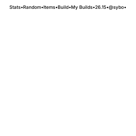
Stats
•
Random
•
Items
•
Build
•
My Builds
•
26.15
•
@sybo
•