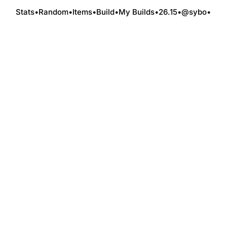
Stats
•
Random
•
Items
•
Build
•
My Builds
•
26.15
•
@sybo
•