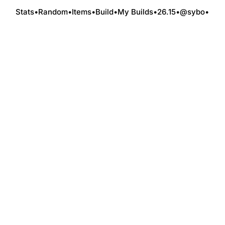
Stats
•
Random
•
Items
•
Build
•
My Builds
•
26.15
•
@sybo
•